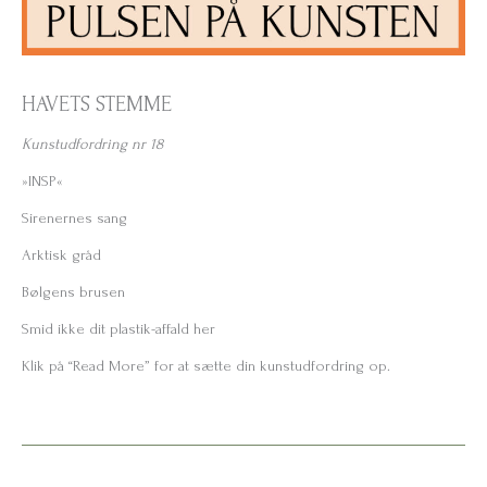
HAVETS STEMME
Kunstudfordring nr 18
»INSP«
Sirenernes sang
Arktisk gråd
Bølgens brusen
Smid ikke dit plastik-affald her
Klik på “Read More” for at sætte din kunstudfordring op.