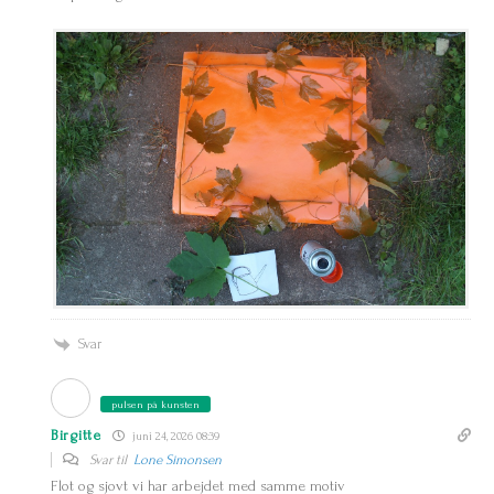
Svar
pulsen på kunsten
Birgitte
juni 24, 2026 08:39
Svar til
Lone Simonsen
Flot og sjovt vi har arbejdet med samme motiv