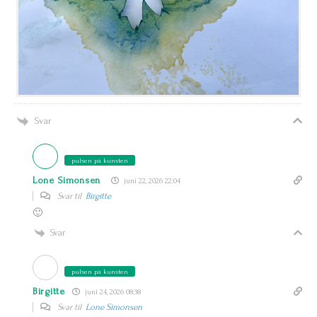
Svar
pulsen på kunsten
Lone Simonsen
juni 22, 2026 22:04
Svar til
Birgitte
🙂
Svar
pulsen på kunsten
Birgitte
juni 24, 2026 08:38
Svar til
Lone Simonsen