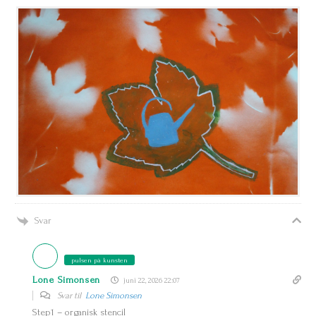
Svar
pulsen på kunsten
Lone Simonsen
juni 22, 2026 22:07
Svar til
Lone Simonsen
Step1 – organisk stencil