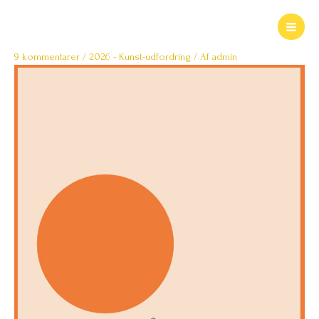
Gå
til
indholdet
9 kommentarer
/
2026 - Kunst-udfordring
/ Af
admin