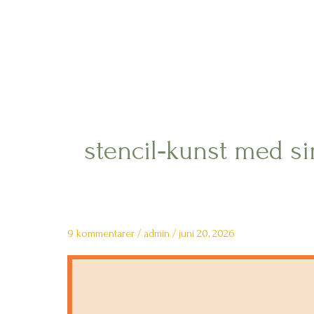
Gå
til
indholdet
stencil‑kunst med s
9 kommentarer
/
admin
/
juni 20, 2026