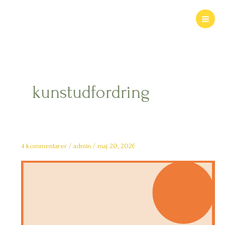
Gå
til
indholdet
kunstudfordring
4 kommentarer
/
admin
/
maj 20, 2026