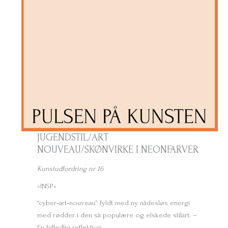
JUGENDSTIL/ART
NOUVEAU/SKØNVIRKE I NEONFARVER
Kunstudfordring nr 16
»INSP«
“cyber‑art‑nouveau” fyldt med ny nådesløs energi
med rødder i den så populære og elskede stilart. –
En billedlig reflektion